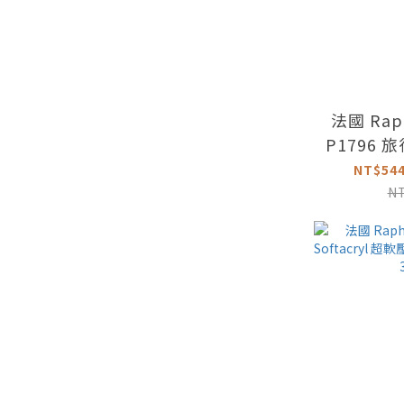
法國 Rap
P1796
圓筆
NT$544
N