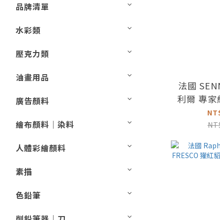
品牌清單
水彩類
壓克力類
油畫用品
法國 SEN
利爾 專
廣告顏料
組 12色
NT
繪布顏料｜染料
NT
人體彩繪顏料
素描
色鉛筆
削鉛筆器｜刀