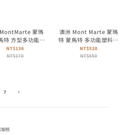
MontMarte 蒙瑪
澳洲 Mont Marte 蒙瑪
馬特 方型多功能筆
特 蒙馬特 多功能塑料工
洗桶
具盒
NT$136
NT$520
NT$170
NT$650
7
客服務