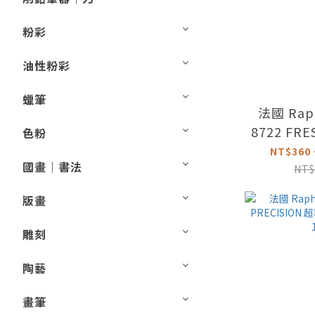
粉彩
油性粉彩
蠟筆
法國 Rap
8722 FR
色粉
油畫半圓
NT$360 
國畫｜書法
NT$
版畫
雕刻
陶藝
畫筆