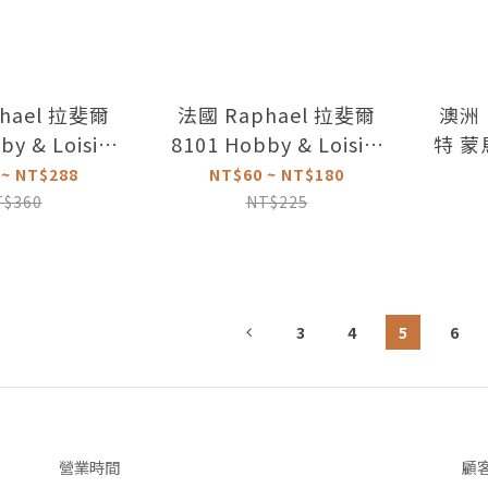
hael 拉斐爾
法國 Raphael 拉斐爾
澳洲 
by & Loisirs
8101 Hobby & Loisirs
特 蒙
筆 6-20號
紫桿工藝圓筆 2-12號
 ~ NT$288
NT$60 ~ NT$180
T$360
NT$225
3
4
5
6
營業時間
顧