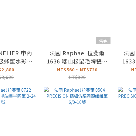
售完
NELIER 申內
法國 Raphael 拉斐爾
法國 
家級蜂蜜水彩套
1636 喀山松鼠毛陶瓷專
163
10ml(鐵盒)
用圓頭畫筆 2-8號
$2,880
NT$560 ~ NT$720
N
$3,600
NT$900