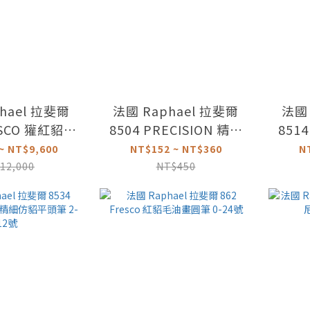
hael 拉斐爾
法國 Raphael 拉斐爾
法國 
ESCO 獾紅貂毛
8504 PRECISION 精細
8514
筆 2-24號
仿貂圓頭纖維筆 6/0-10
仿貂
~ NT$9,600
NT$152 ~ NT$360
N
號
12,000
NT$450