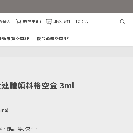
員登入
購物車(0)
聯絡我們
藝術展覽空間3F
複合商務空間4F
立即購買
 六連體顏料格空盒 3ml
ina)
、飾品...等小東西。