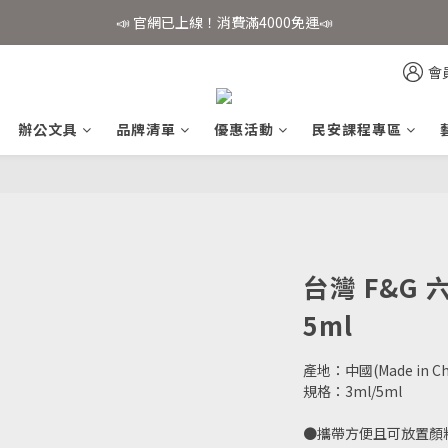
📣 官網已上線！消費滿4000免運📣
📣 官網已上線！消費滿4000免運📣
✨會員註冊享好禮✨
會
📣 官網已上線！消費滿4000免運📣
辦公文具
品牌清單
優惠活動
民安課程專區
台灣 F&G
5ml
產地：中國(Made in Ch
規格：3ml/5ml
●攜帶方便且可放置顏料