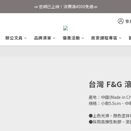
📣 官網已上線！消費滿4000免運📣
📣 官網已上線！消費滿4000免運📣
✨會員註冊享好禮✨
會
📣 官網已上線！消費滿4000免運📣
辦公文具
品牌清單
優惠活動
民安課程專區
台灣 F&G 
產地：中國(Made in Ch
規格：小款5.5cm、中款
●上色光滑，顏色塗抹
●採用高彈性軟膠，滾