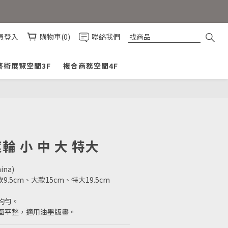
員登入
購物車(0)
聯絡我們
藝術展覽空間3F
複合商務空間4F
立即購買
滾輪 小 中 大 特大
ina)
9.5cm、大款15cm、特大19.5cm
均勻。
面平整，適用油墨版畫。