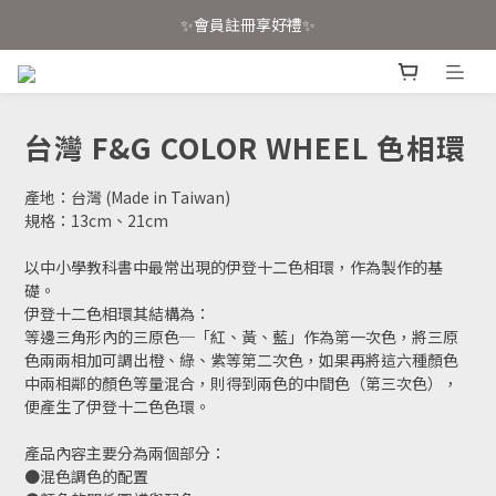
📣 官網已上線！消費滿4000免運📣
✨會員註冊享好禮✨
📣 官網已上線！消費滿4000免運📣
台灣 F&G COLOR WHEEL 色相環
產地：台灣 (Made in Taiwan)
規格：13cm、21cm
以中小學教科書中最常出現的伊登十二色相環，作為製作的基
礎。
伊登十二色相環其結構為：
等邊三角形內的三原色─「紅、黃、藍」作為第一次色，將三原
色兩兩相加可調出橙、綠、紫等第二次色，如果再將這六種顏色
中兩相鄰的顏色等量混合，則得到兩色的中間色（第三次色），
便產生了伊登十二色色環。
產品內容主要分為兩個部分：
●混色調色的配置