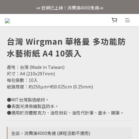
📣 官網已上線！消費滿4000免運📣
📣 官網已上線！消費滿4000免運📣
✨會員註冊享好禮✨
📣 官網已上線！消費滿4000免運📣
台灣 Wirgman 華格曼 多功能防
水藝術紙 A4 10張入
產地：台灣 (Made in Taiwan)
尺寸：A4 (210x297mm)
每包張數：10入
紙張厚度：約250µm=約0.025cm (0.25mm)
●MIT台灣製造紙材。
●表面光滑易繪製且防水。
●適用於流體壓克力、油性粉彩、油性代針筆、墨水、鋼筆。
全店，消費滿4000免運 (課程活動不適用)