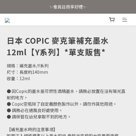
📣 官網已上線！消費滿4000免運📣
✨會員註冊享好禮✨
📣 官網已上線！消費滿4000免運📣
日本 COPIC 麥克筆補充墨水
12ml【Y系列】*單支販售*
規格：補充墨水/Y系列
尺寸：長度約140mm
容量：12ml
● 因Copic的墨水是可燃性酒精墨水，請務必放置在沒有陽光直
射的地方。
● Copic空瓶除了自定義顏色製作以外，請勿作其他用途。
● 請務必在通風良好處使用。
● 請保管在幼兒拿取不到的地方。
【補充墨水時的注意事項】
如果注入規格標準以上墨水的話,會超出夾棉的允許量而洩漏,