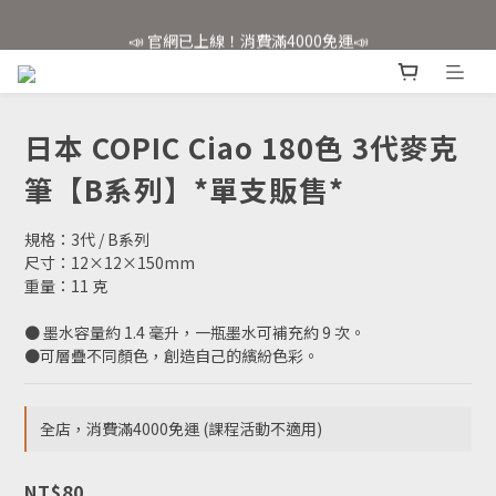
📣 官網已上線！消費滿4000免運📣
📣 官網已上線！消費滿4000免運📣
✨會員註冊享好禮✨
📣 官網已上線！消費滿4000免運📣
日本 COPIC Ciao 180色 3代麥克
筆【B系列】*單支販售*
規格：3代 / B系列
尺寸：12×12×150mm 
重量：11 克
● 墨水容量約 1.4 毫升，一瓶墨水可補充約 9 次。
●可層疊不同顏色，創造自己的繽紛色彩。
全店，消費滿4000免運 (課程活動不適用)
NT$80