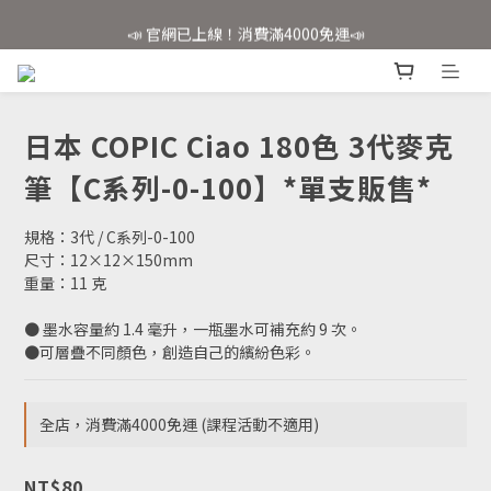
📣 官網已上線！消費滿4000免運📣
📣 官網已上線！消費滿4000免運📣
✨會員註冊享好禮✨
📣 官網已上線！消費滿4000免運📣
日本 COPIC Ciao 180色 3代麥克
筆【C系列-0-100】*單支販售*
規格：3代 / C系列-0-100
尺寸：12×12×150mm 
重量：11 克
● 墨水容量約 1.4 毫升，一瓶墨水可補充約 9 次。
●可層疊不同顏色，創造自己的繽紛色彩。
全店，消費滿4000免運 (課程活動不適用)
NT$80