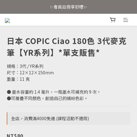
✨會員註冊享好禮✨
📣 官網已上線！消費滿4000免運📣
📣 官網已上線！消費滿4000免運📣
日本 COPIC Ciao 180色 3代麥克
筆【YR系列】*單支販售*
規格：3代 / YR系列
尺寸：12×12×150mm 
重量：11 克
● 墨水容量約 1.4 毫升，一瓶墨水可補充約 9 次。
●可層疊不同顏色，創造自己的繽紛色彩。
全店，消費滿4000免運 (課程活動不適用)
NT$80