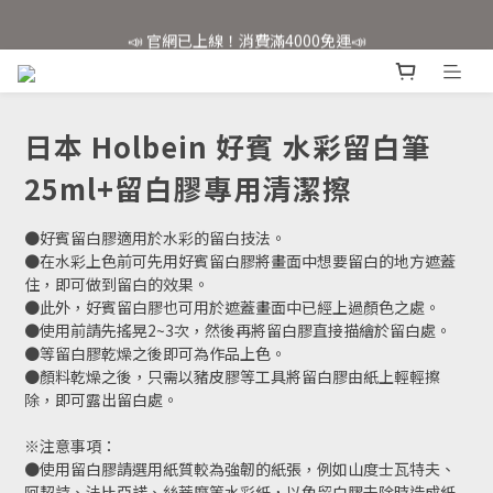
📣 官網已上線！消費滿4000免運📣
📣 官網已上線！消費滿4000免運📣
✨會員註冊享好禮✨
📣 官網已上線！消費滿4000免運📣
日本 Holbein 好賓 水彩留白筆
25ml+留白膠專用清潔擦
●好賓留白膠適用於水彩的留白技法。
●在水彩上色前可先用好賓留白膠將畫面中想要留白的地方遮蓋
住，即可做到留白的效果。
●此外，好賓留白膠也可用於遮蓋畫面中已經上過顏色之處。
●使用前請先搖晃2~3次，然後再將留白膠直接描繪於留白處。
●等留白膠乾燥之後即可為作品上色。
●顏料乾燥之後，只需以豬皮膠等工具將留白膠由紙上輕輕擦
除，即可露出留白處。
​※注意事項：
●使用留白膠請選用紙質較為強韌的紙張，例如山度士瓦特夫、
阿契詩、法比亞諾、絲蒂摩等水彩紙，以免留白膠去除時造成紙