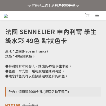
📣 官網已上線！消費滿4000免運📣
📣 官網已上線！消費滿4000免運📣
✨會員註冊享好禮✨
📣 官網已上線！消費滿4000免運📣
法國 SENNELIER 申內利爾 學生
級水彩 49色 點狀色卡
產地：法國(Made in France)
規格：49色點狀色卡
●特別針對水彩客人，推出的49色學生水彩。
●色號│耐光性│透明度通通註明清楚。
●讓您試色完可以直接挑選最適合的顏色。
全店，消費滿4000免運 (課程活動不適用)
NT$300
NT$199