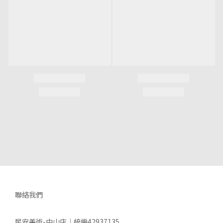
聯絡我們
民安美術-中山店｜統編42937135