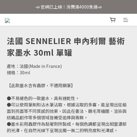
📣 官網已上線！消費滿4000免運📣
📣 官網已上線！消費滿4000免運📣
✨會員註冊享好禮✨
📣 官網已上線！消費滿4000免運📣
法國 SENNELIER 申內利爾 藝術
家墨水 30ml 單罐
產地：法國(Made in France)
規格：30ml
【此款墨水含有蟲膠，不適用鋼筆】
●不易褪色的一款墨水，具有速乾性。
●可以使用筆刷和沾水筆沾取，根據沾取的多寡，能呈現出從緞
面到亮面等不同質感的效果，因此在書法、鵝毛等繪圖、渲染與
紡織品創作等多個領域皆備受追捧與青睞。
●墨水彩用蟲膠作為黏著劑所製成。每個色調都呈現出相當濃郁
的光澤，在自然光線下呈現出獨一無二的明亮度和光澤感。