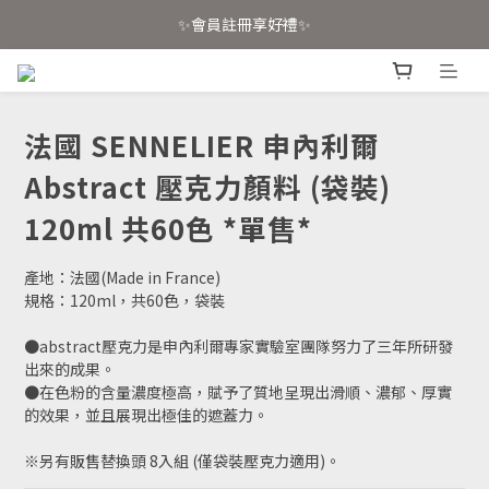
✨會員註冊享好禮✨
📣 官網已上線！消費滿4000免運📣
📣 官網已上線！消費滿4000免運📣
法國 SENNELIER 申內利爾
Abstract 壓克力顏料 (袋裝)
120ml 共60色 *單售*
產地：法國(Made in France)
規格：120ml，共60色，袋裝
●abstract壓克力是申內利爾專家實驗室團隊努力了三年所研發
出來的成果。
●在色粉的含量濃度極高，賦予了質地呈現出滑順、濃郁、厚實
的效果，並且展現出極佳的遮蓋力。
※另有販售替換頭 8入組 (僅袋裝壓克力適用)。