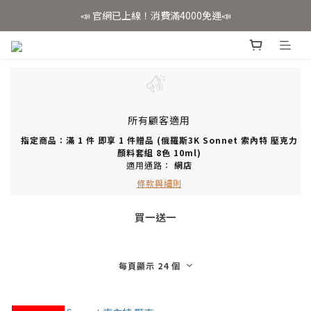
📣 官網已上線！消費滿4000免運📣
📣 官網已上線！消費滿4000免運📣
✨會員註冊享好禮✨
📣 官網已上線！消費滿4000免運📣
所有顧客適用
指定商品：滿 1 件 即享 1 件贈品 (俄羅斯3K Sonnet 索內特 壓克力
顏料套組 8色 10ml)
適用通路：
網店
條款與細則
買一送一
每頁顯示 24 個