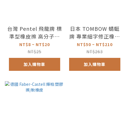
台灣 Pentel 飛龍牌 標
日本 TOMBOW 蜻蜓
準型橡皮擦 高分子橡
牌 專業細字修正橡皮
皮擦黑 小 大
擦 補充替芯
NT$8 ~ NT$20
NT$50 ~ NT$210
NT$25
NT$263
加入購物車
加入購物車